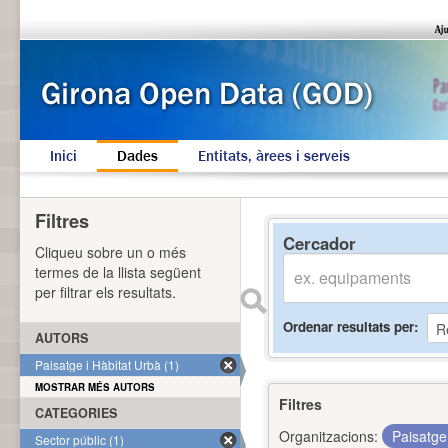
Inici
Dades
Entitats, àrees i serveis
Filtres
Cercador
Cliqueu sobre un o més
termes de la llista següent
per filtrar els resultats.
Ordenar resultats per
AUTORS
Paisatge i Hàbitat Urbà (1)
MOSTRAR MÉS AUTORS
Filtres
CATEGORIES
Organitzacions:
Paisatge
Sector públic (1)