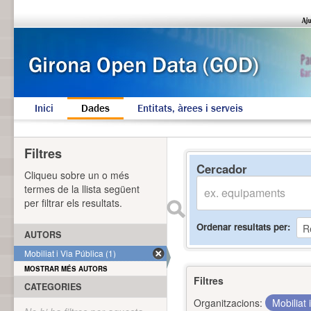
Inici
Dades
Entitats, àrees i serveis
Filtres
Cercador
Cliqueu sobre un o més
termes de la llista següent
per filtrar els resultats.
Ordenar resultats per
AUTORS
Mobiliat i Via Pública (1)
MOSTRAR MÉS AUTORS
Filtres
CATEGORIES
Organitzacions:
Mobiliat 