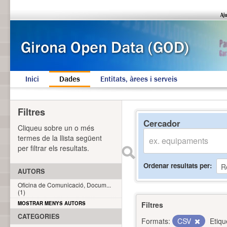
Inici
Dades
Entitats, àrees i serveis
Filtres
Cercador
Cliqueu sobre un o més
termes de la llista següent
per filtrar els resultats.
Ordenar resultats per
AUTORS
Oficina de Comunicació, Docum...
(1)
MOSTRAR MENYS AUTORS
Filtres
CATEGORIES
Formats:
CSV
Etiqu