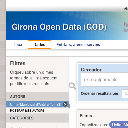
Inici
Dades
Entitats, àrees i serveis
Filtres
Cercador
Cliqueu sobre un o més
termes de la llista següent
per filtrar els resultats.
Ordenar resultats per
AUTORS
Unitat Municipal d'Anàlisi Te... (3)
MOSTRAR MÉS AUTORS
Filtres
CATEGORIES
Organitzacions:
Unitat Mu