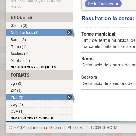
No hi ha filtres per aquesta
Delimitacions
cerca
Resultat de la cerca
ETIQUETES
Girona (3)
Delimitacions (3)
Terme municipal
Barris (2)
Límit del terme municipal de 
marca els límits territorials
Terme (1)
Sectors (1)
Barris
Municipi (1)
Delimitació dels barris del mu
MOSTRAR MENYS ETIQUETES
FORMATS
Sectors
Delimitació dels sectors del 
dgn (3)
ZIP (3)
PDF (3)
dwg (1)
CSV (1)
MOSTRAR MENYS FORMATS
© 2013 Ajuntament de Girona
|
Pl. del Vi, 1. 17004 GIRONA