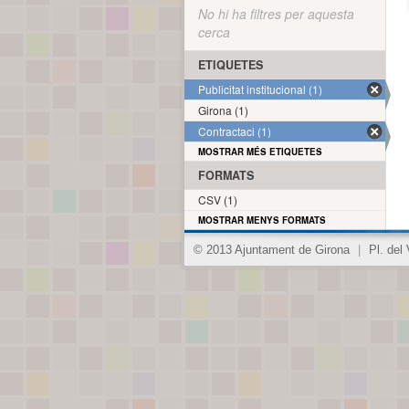
No hi ha filtres per aquesta
cerca
ETIQUETES
Publicitat institucional (1)
Girona (1)
Contractaci (1)
MOSTRAR MÉS ETIQUETES
FORMATS
CSV (1)
MOSTRAR MENYS FORMATS
© 2013 Ajuntament de Girona
|
Pl. del