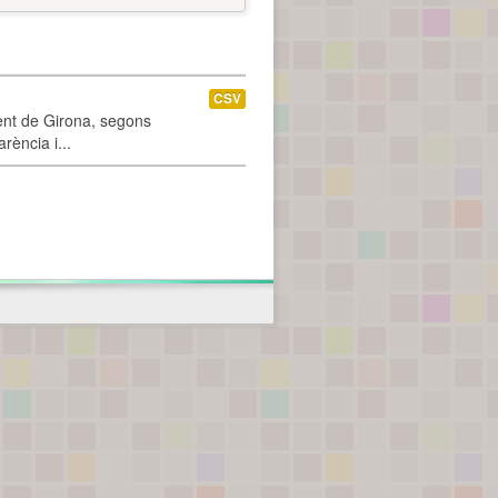
CSV
ment de Girona, segons
rència i...