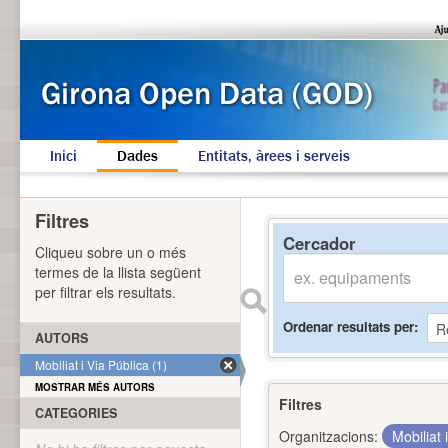
Inici
Dades
Entitats, àrees i serveis
Filtres
Cercador
Cliqueu sobre un o més
termes de la llista següent
per filtrar els resultats.
Ordenar resultats per
AUTORS
Mobiliat i Via Pública (1)
MOSTRAR MÉS AUTORS
Filtres
CATEGORIES
Organitzacions:
Mobiliat 