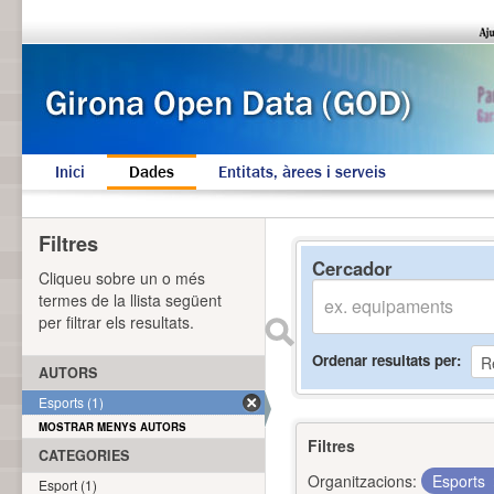
Inici
Dades
Entitats, àrees i serveis
Filtres
Cercador
Cliqueu sobre un o més
termes de la llista següent
per filtrar els resultats.
Ordenar resultats per
AUTORS
Esports (1)
MOSTRAR MENYS AUTORS
Filtres
CATEGORIES
Organitzacions:
Esports
Esport (1)