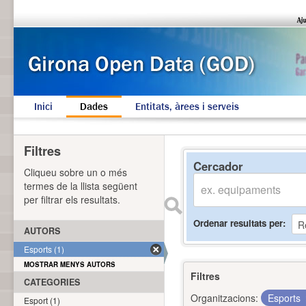
Inici
Dades
Entitats, àrees i serveis
Filtres
Cercador
Cliqueu sobre un o més
termes de la llista següent
per filtrar els resultats.
Ordenar resultats per
AUTORS
Esports (1)
MOSTRAR MENYS AUTORS
Filtres
CATEGORIES
Organitzacions:
Esports
Esport (1)