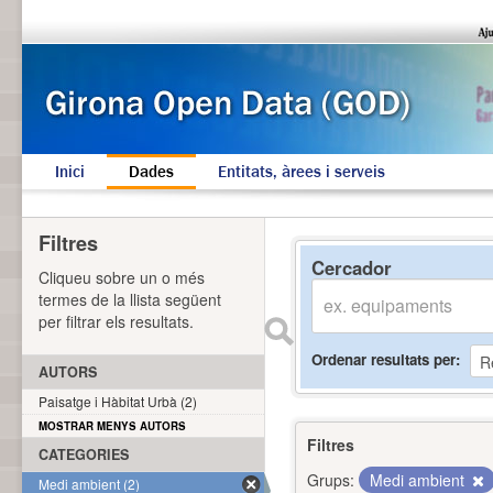
Inici
Dades
Entitats, àrees i serveis
Filtres
Cercador
Cliqueu sobre un o més
termes de la llista següent
per filtrar els resultats.
Ordenar resultats per
AUTORS
Paisatge i Hàbitat Urbà (2)
MOSTRAR MENYS AUTORS
Filtres
CATEGORIES
Grups:
Medi ambient
Medi ambient (2)