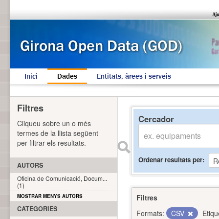
Inici
Dades
Entitats, àrees i serveis
Filtres
Cercador
Cliqueu sobre un o més
termes de la llista següent
per filtrar els resultats.
Ordenar resultats per
AUTORS
Oficina de Comunicació, Docum...
(1)
MOSTRAR MENYS AUTORS
Filtres
CATEGORIES
Formats:
CSV
Etiqu