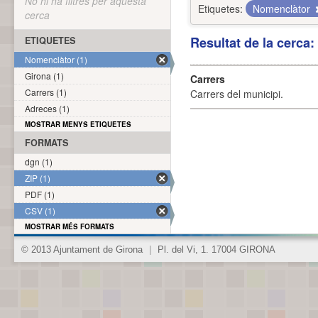
No hi ha filtres per aquesta
Etiquetes:
Nomenclàtor
cerca
Resultat de la cerca
ETIQUETES
Nomenclàtor (1)
Girona (1)
Carrers
Carrers (1)
Carrers del municipi.
Adreces (1)
MOSTRAR MENYS ETIQUETES
FORMATS
dgn (1)
ZIP (1)
PDF (1)
CSV (1)
MOSTRAR MÉS FORMATS
© 2013 Ajuntament de Girona
|
Pl. del Vi, 1. 17004 GIRONA