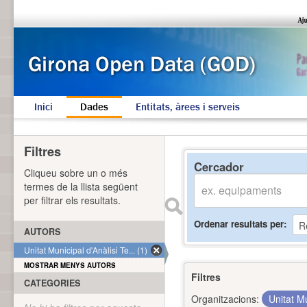
Inici
Dades
Entitats, àrees i serveis
Filtres
Cercador
Cliqueu sobre un o més
termes de la llista següent
per filtrar els resultats.
Ordenar resultats per
AUTORS
Unitat Municipal d'Anàlisi Te... (1)
MOSTRAR MENYS AUTORS
Filtres
CATEGORIES
Organitzacions:
Unitat Mu