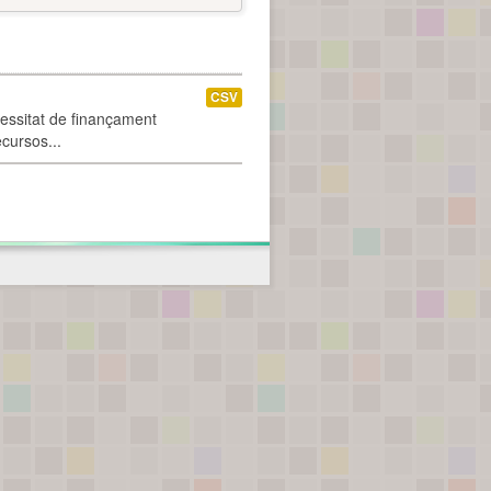
CSV
cessitat de finançament
ecursos...