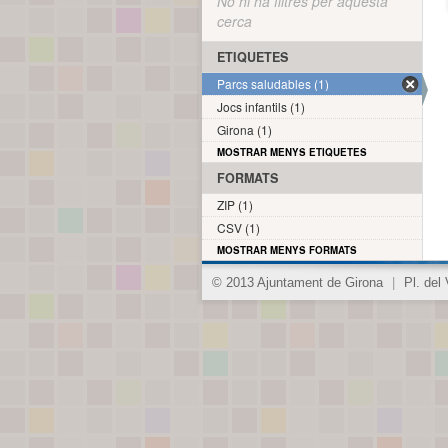
No hi ha filtres per aquesta
cerca
ETIQUETES
Parcs saludables (1)
Jocs infantils (1)
Girona (1)
MOSTRAR MENYS ETIQUETES
FORMATS
ZIP (1)
CSV (1)
MOSTRAR MENYS FORMATS
© 2013 Ajuntament de Girona
|
Pl. del