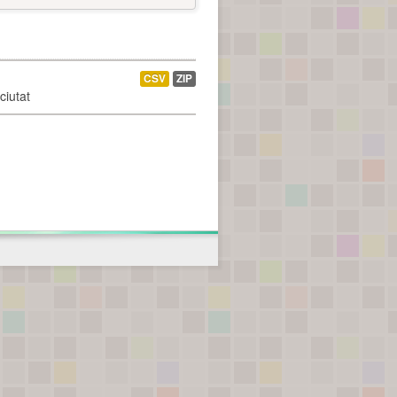
CSV
ZIP
ciutat