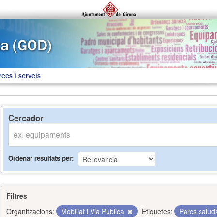
rees i serveis
Cercador
Ordenar resultats per
Filtres
Organitzacions:
Mobiliat i Via Pública
Etiquetes:
Parcs salud