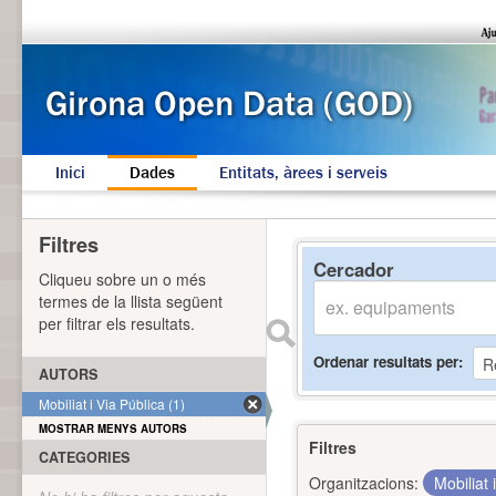
Inici
Dades
Entitats, àrees i serveis
Filtres
Cercador
Cliqueu sobre un o més
termes de la llista següent
per filtrar els resultats.
Ordenar resultats per
AUTORS
Mobiliat i Via Pública (1)
MOSTRAR MENYS AUTORS
Filtres
CATEGORIES
Organitzacions:
Mobiliat 