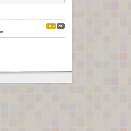
CSV
ZIP
na