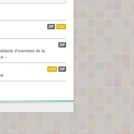
ZIP
CSV
ZIP
població d'orenetes de la
a...
CSV
ZIP
na