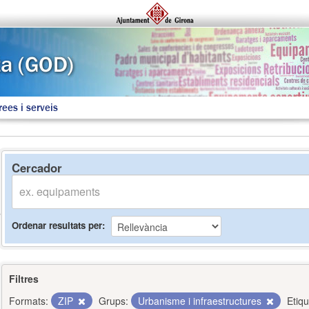
rees i serveis
Cercador
Ordenar resultats per
Filtres
Formats:
ZIP
Grups:
Urbanisme i infraestructures
Etiqu