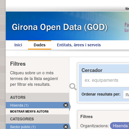
Inici
Dades
Entitats, àrees i serveis
Filtres
Cercador
Cliqueu sobre un o més
termes de la llista següent
per filtrar els resultats.
Ordenar resultats per
AUTORS
Hisenda (1)
MOSTRAR MENYS AUTORS
Filtres
CATEGORIES
Organitzacions:
Hisenda
Sector públic (1)