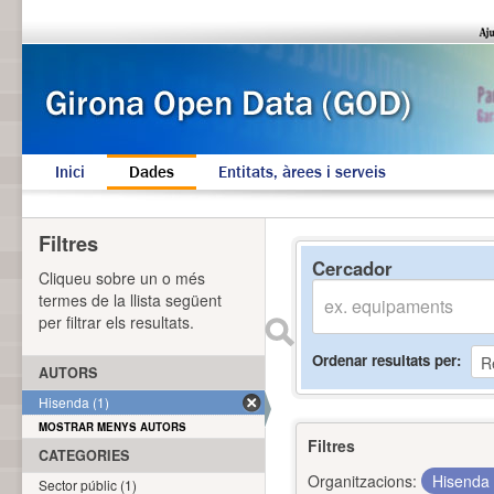
Inici
Dades
Entitats, àrees i serveis
Filtres
Cercador
Cliqueu sobre un o més
termes de la llista següent
per filtrar els resultats.
Ordenar resultats per
AUTORS
Hisenda (1)
MOSTRAR MENYS AUTORS
Filtres
CATEGORIES
Organitzacions:
Hisenda
Sector públic (1)