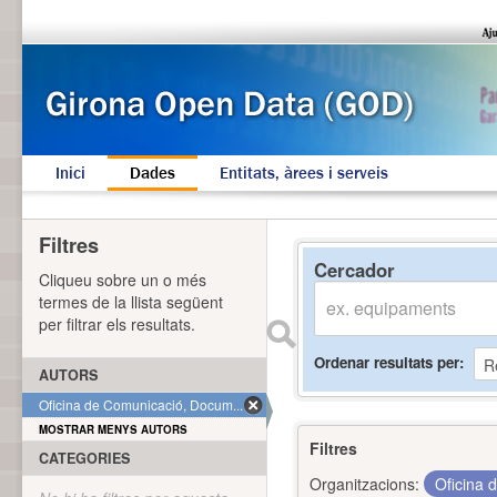
Inici
Dades
Entitats, àrees i serveis
Filtres
Cercador
Cliqueu sobre un o més
termes de la llista següent
per filtrar els resultats.
Ordenar resultats per
AUTORS
Oficina de Comunicació, Docum... (1)
MOSTRAR MENYS AUTORS
Filtres
CATEGORIES
Organitzacions:
Oficina 