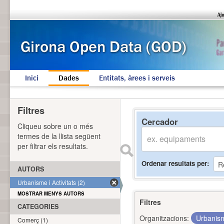
Inici
Dades
Entitats, àrees i serveis
Filtres
Cercador
Cliqueu sobre un o més
termes de la llista següent
per filtrar els resultats.
Ordenar resultats per
AUTORS
Urbanisme i Activitats (2)
MOSTRAR MENYS AUTORS
Filtres
CATEGORIES
Organitzacions:
Urbanism
Comerç (1)