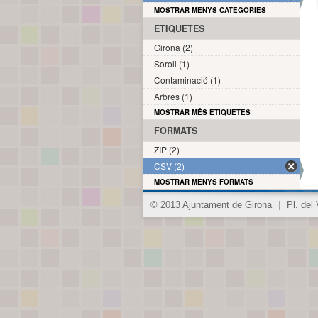
MOSTRAR MENYS CATEGORIES
ETIQUETES
Girona (2)
Soroll (1)
Contaminació (1)
Arbres (1)
MOSTRAR MÉS ETIQUETES
FORMATS
ZIP (2)
CSV (2)
MOSTRAR MENYS FORMATS
© 2013 Ajuntament de Girona
|
Pl. del