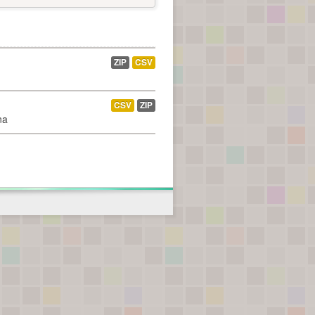
ZIP
CSV
CSV
ZIP
na