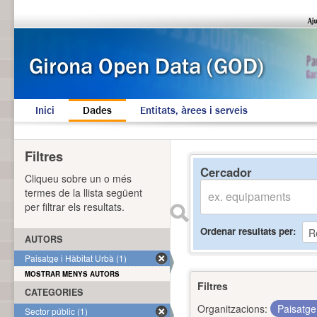
Inici
Dades
Entitats, àrees i serveis
Filtres
Cercador
Cliqueu sobre un o més
termes de la llista següent
per filtrar els resultats.
Ordenar resultats per
AUTORS
Paisatge i Hàbitat Urbà (1)
MOSTRAR MENYS AUTORS
Filtres
CATEGORIES
Organitzacions:
Paisatge
Sector públic (1)