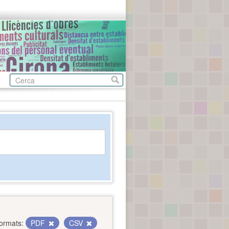
ormats:
PDF
CSV