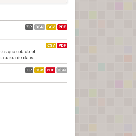
ZIP
DGN
CSV
PDF
CSV
PDF
ics que cobreix el
na xarxa de claus...
ZIP
CSV
PDF
DGN