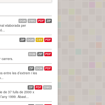
DGN
DWG
PDF
ZIP
onal elaborada per
ó...
ZIP
DGN
CSV
PDF
DGN
ZIP
PDF
r carrers.
ZIP
DGN
PDF
 entre les d’extrem i les
...
ZIP
PDF
DWG
 de 37 fulls de 2000 x
l’any 1999. Abast...