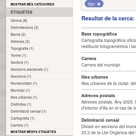
dgn
MOSTRAR MÉS CATEGORIES
ETIQUETES
Resultat de la cerca
Girona (8)
Delimitacions (3)
Base topogràfica
Barris (2)
Cartografia topogràfica ofic
Adreces (2)
restitució fotogramètrica i ta
Topografia (1)
Terme (1)
Carrers
Sectors (1)
Carrers del municipi.
Seccions electorals (1)
Seccions (1)
Illes urbanes
Illes urbanes de la ciutat: de
Nomenclàtor (1)
Municipi (1)
Adreces postals
Illes urbanes (1)
Adreces postals. Any 2025. L
Districtes (1)
d’interior d’illa en el cas de
Delimitació censal (1)
Cartografia (1)
Delimitació censal
Carrers (1)
Divisió en seccions del muni
23.2 de la Llei Orgànica del
MOSTRAR MENYS ETIQUETES