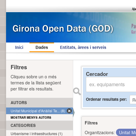
Inici
Dades
Entitats, àrees i serveis
Filtres
Cercador
Cliqueu sobre un o més
termes de la llista següent
per filtrar els resultats.
Ordenar resultats per
AUTORS
Unitat Municipal d'Anàlisi Te... (8)
MOSTRAR MENYS AUTORS
Filtres
CATEGORIES
Organitzacions:
Unitat Mu
Urbanisme i infraestructures (1)