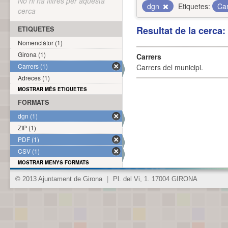
No hi ha filtres per aquesta
dgn
Etiquetes:
Ca
cerca
Resultat de la cerca
ETIQUETES
Nomenclàtor (1)
Girona (1)
Carrers
Carrers (1)
Carrers del municipi.
Adreces (1)
MOSTRAR MÉS ETIQUETES
FORMATS
dgn (1)
ZIP (1)
PDF (1)
CSV (1)
MOSTRAR MENYS FORMATS
© 2013 Ajuntament de Girona
|
Pl. del Vi, 1. 17004 GIRONA