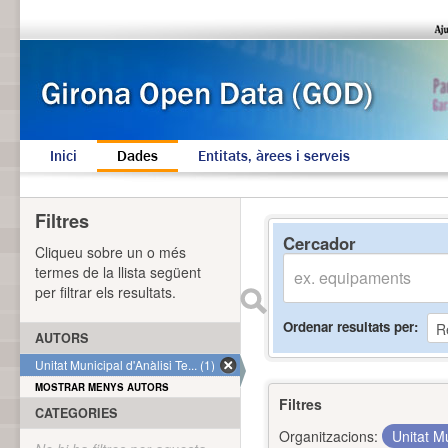
Inici
Dades
Entitats, àrees i serveis
Filtres
Cercador
Cliqueu sobre un o més
termes de la llista següent
per filtrar els resultats.
Ordenar resultats per
AUTORS
Unitat Municipal d'Anàlisi Te... (1)
MOSTRAR MENYS AUTORS
Filtres
CATEGORIES
Organitzacions:
Unitat Mu