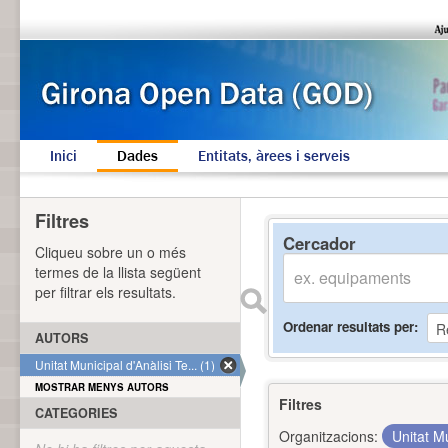
Inici
Dades
Entitats, àrees i serveis
Filtres
Cercador
Cliqueu sobre un o més
termes de la llista següent
per filtrar els resultats.
Ordenar resultats per
AUTORS
Unitat Municipal d'Anàlisi Te... (1)
MOSTRAR MENYS AUTORS
Filtres
CATEGORIES
Organitzacions:
Unitat Mu