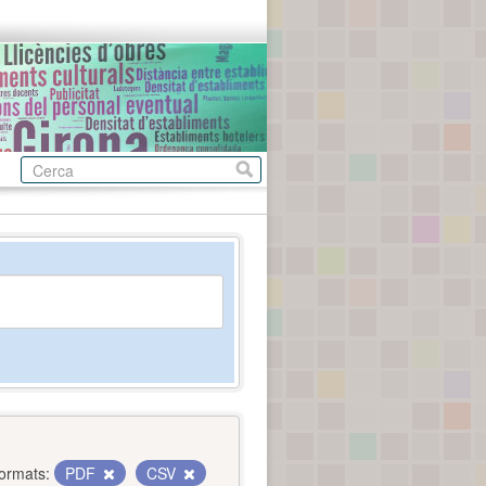
ormats:
PDF
CSV