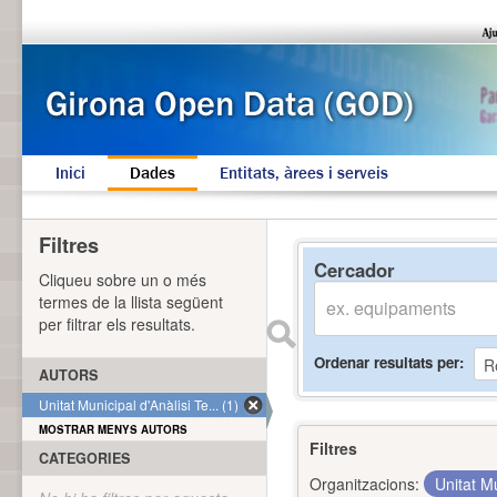
Inici
Dades
Entitats, àrees i serveis
Filtres
Cercador
Cliqueu sobre un o més
termes de la llista següent
per filtrar els resultats.
Ordenar resultats per
AUTORS
Unitat Municipal d'Anàlisi Te... (1)
MOSTRAR MENYS AUTORS
Filtres
CATEGORIES
Organitzacions:
Unitat Mu