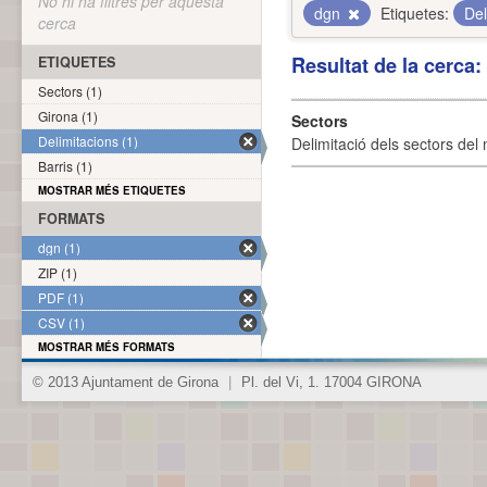
No hi ha filtres per aquesta
dgn
Etiquetes:
Del
cerca
Resultat de la cerca
ETIQUETES
Sectors (1)
Girona (1)
Sectors
Delimitacions (1)
Delimitació dels sectors del 
Barris (1)
MOSTRAR MÉS ETIQUETES
FORMATS
dgn (1)
ZIP (1)
PDF (1)
CSV (1)
MOSTRAR MÉS FORMATS
© 2013 Ajuntament de Girona
|
Pl. del Vi, 1. 17004 GIRONA