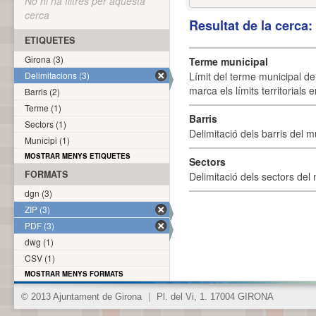
No hi ha filtres per aquesta
cerca
Resultat de la cerca
ETIQUETES
Girona (3)
Terme municipal
Delimitacions (3)
Límit del terme municipal de 
marca els límits territorials
Barris (2)
Terme (1)
Barris
Sectors (1)
Delimitació dels barris del mu
Municipi (1)
MOSTRAR MENYS ETIQUETES
Sectors
FORMATS
Delimitació dels sectors del 
dgn (3)
ZIP (3)
PDF (3)
dwg (1)
CSV (1)
MOSTRAR MENYS FORMATS
© 2013 Ajuntament de Girona
|
Pl. del Vi, 1. 17004 GIRONA