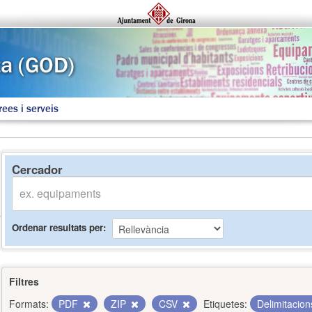
rees i serveis
Cercador
Ordenar resultats per
Filtres
Formats:
PDF
ZIP
CSV
Etiquetes:
Delimitacio