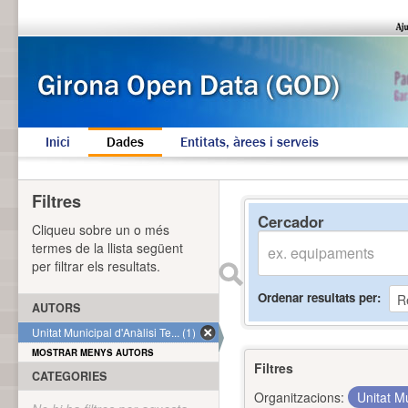
Inici
Dades
Entitats, àrees i serveis
Filtres
Cercador
Cliqueu sobre un o més
termes de la llista següent
per filtrar els resultats.
Ordenar resultats per
AUTORS
Unitat Municipal d'Anàlisi Te... (1)
MOSTRAR MENYS AUTORS
Filtres
CATEGORIES
Organitzacions:
Unitat Mu