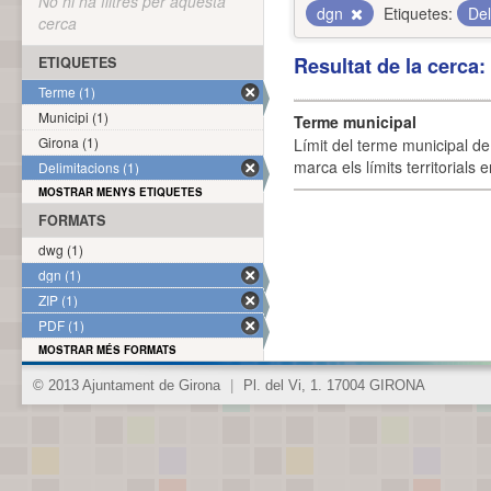
No hi ha filtres per aquesta
dgn
Etiquetes:
Del
cerca
Resultat de la cerca
ETIQUETES
Terme (1)
Municipi (1)
Terme municipal
Girona (1)
Límit del terme municipal de 
marca els límits territorials
Delimitacions (1)
MOSTRAR MENYS ETIQUETES
FORMATS
dwg (1)
dgn (1)
ZIP (1)
PDF (1)
MOSTRAR MÉS FORMATS
© 2013 Ajuntament de Girona
|
Pl. del Vi, 1. 17004 GIRONA