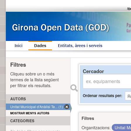
Inici
Dades
Entitats, àrees i serveis
Filtres
Cercador
Cliqueu sobre un o més
termes de la llista següent
per filtrar els resultats.
Ordenar resultats per
AUTORS
Unitat Municipal d'Anàlisi Te... (1)
MOSTRAR MENYS AUTORS
Filtres
CATEGORIES
Organitzacions:
Unitat Mu