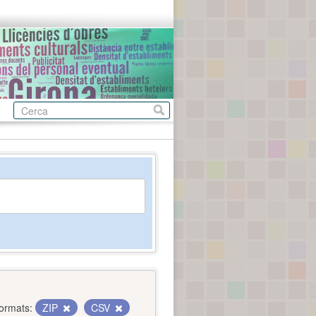
ormats:
ZIP
CSV