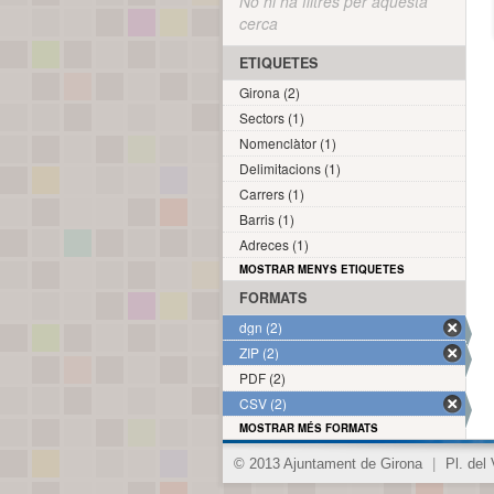
No hi ha filtres per aquesta
cerca
ETIQUETES
Girona (2)
Sectors (1)
Nomenclàtor (1)
Delimitacions (1)
Carrers (1)
Barris (1)
Adreces (1)
MOSTRAR MENYS ETIQUETES
FORMATS
dgn (2)
ZIP (2)
PDF (2)
CSV (2)
MOSTRAR MÉS FORMATS
© 2013 Ajuntament de Girona
|
Pl. del