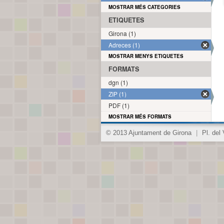
MOSTRAR MÉS CATEGORIES
ETIQUETES
Girona (1)
Adreces (1)
MOSTRAR MENYS ETIQUETES
FORMATS
dgn (1)
ZIP (1)
PDF (1)
MOSTRAR MÉS FORMATS
© 2013 Ajuntament de Girona
|
Pl. del