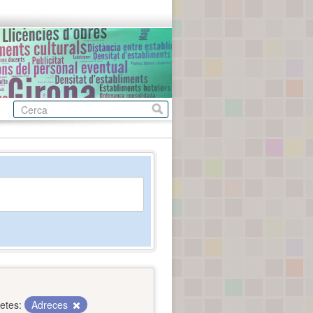
etes:
Adreces