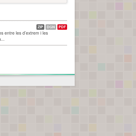
ZIP
DGN
PDF
 entre les d’extrem i les
...