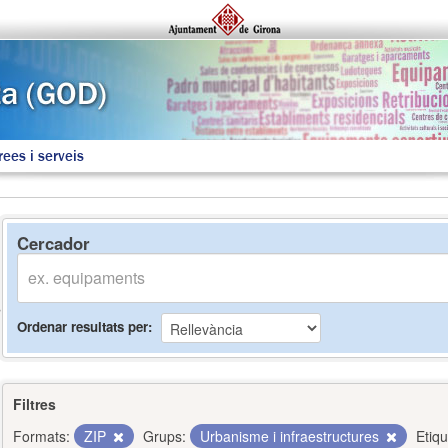
rees i serveis
Cercador
Ordenar resultats per
Filtres
Formats:
ZIP
Grups:
Urbanisme i infraestructures
Etiqu