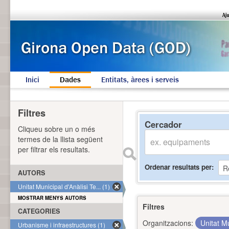
Inici
Dades
Entitats, àrees i serveis
Filtres
Cercador
Cliqueu sobre un o més
termes de la llista següent
per filtrar els resultats.
Ordenar resultats per
AUTORS
Unitat Municipal d'Anàlisi Te... (1)
MOSTRAR MENYS AUTORS
Filtres
CATEGORIES
Organitzacions:
Unitat Mu
Urbanisme i infraestructures (1)