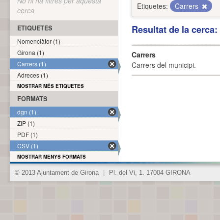
No hi ha filtres per aquesta
Etiquetes:
Carrers
cerca
Resultat de la cerca
ETIQUETES
Nomenclàtor (1)
Girona (1)
Carrers
Carrers (1)
Carrers del municipi.
Adreces (1)
MOSTRAR MÉS ETIQUETES
FORMATS
dgn (1)
ZIP (1)
PDF (1)
CSV (1)
MOSTRAR MENYS FORMATS
© 2013 Ajuntament de Girona
|
Pl. del Vi, 1. 17004 GIRONA