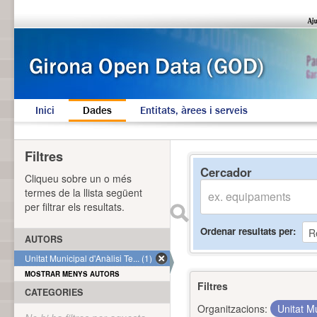
Inici
Dades
Entitats, àrees i serveis
Filtres
Cercador
Cliqueu sobre un o més
termes de la llista següent
per filtrar els resultats.
Ordenar resultats per
AUTORS
Unitat Municipal d'Anàlisi Te... (1)
MOSTRAR MENYS AUTORS
Filtres
CATEGORIES
Organitzacions:
Unitat Mu