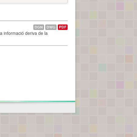
DGN
DWG
PDF
La informació deriva de la