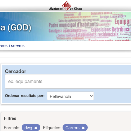
rees i serveis
Cercador
Ordenar resultats per
Filtres
Formats:
dwg
Etiquetes:
Carrers