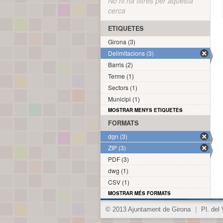
No hi ha filtres per aquesta
cerca
ETIQUETES
Girona (3)
Delimitacions (3)
Barris (2)
Terme (1)
Sectors (1)
Municipi (1)
MOSTRAR MENYS ETIQUETES
FORMATS
dgn (3)
ZIP (3)
PDF (3)
dwg (1)
CSV (1)
MOSTRAR MÉS FORMATS
© 2013 Ajuntament de Girona
|
Pl. del