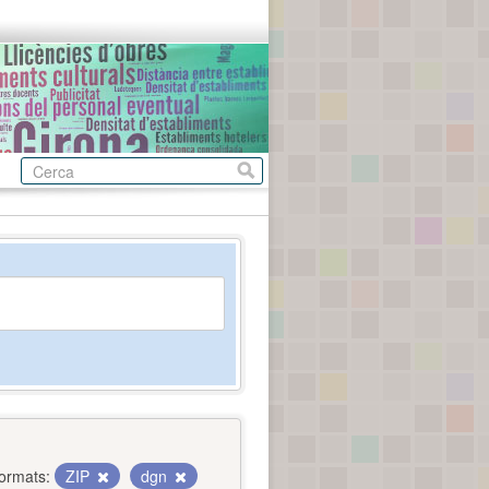
ormats:
ZIP
dgn