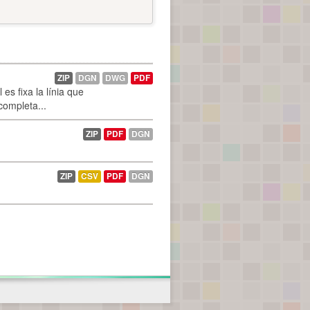
ZIP
DGN
DWG
PDF
es fixa la línia que
 completa...
ZIP
PDF
DGN
ZIP
CSV
PDF
DGN