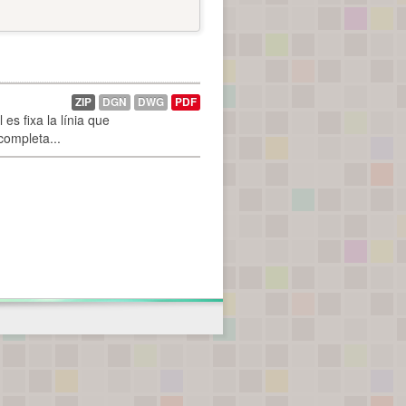
ZIP
DGN
DWG
PDF
es fixa la línia que
 completa...