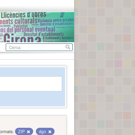
ormats:
ZIP
dgn