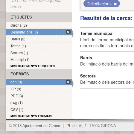
No hi ha filtres per aquesta
Delimitacions
cerca
Resultat de la cerca
ETIQUETES
Girona (3)
Delimitacions (3)
Terme municipal
Barris (2)
Límit del terme municipal de 
marca els límits territorials
Terme (1)
Sectors (1)
Barris
Municipi (1)
Delimitació dels barris del mu
MOSTRAR MENYS ETIQUETES
FORMATS
Sectors
Delimitació dels sectors del 
dgn (3)
ZIP (3)
PDF (3)
dwg (1)
CSV (1)
MOSTRAR MENYS FORMATS
© 2013 Ajuntament de Girona
|
Pl. del Vi, 1. 17004 GIRONA