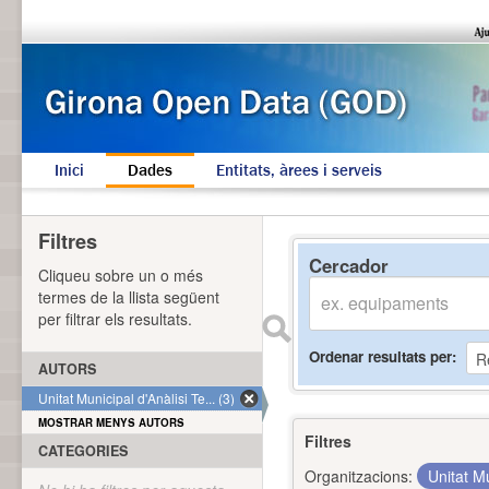
Inici
Dades
Entitats, àrees i serveis
Filtres
Cercador
Cliqueu sobre un o més
termes de la llista següent
per filtrar els resultats.
Ordenar resultats per
AUTORS
Unitat Municipal d'Anàlisi Te... (3)
MOSTRAR MENYS AUTORS
Filtres
CATEGORIES
Organitzacions:
Unitat Mu