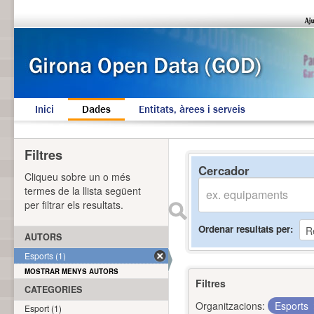
Inici
Dades
Entitats, àrees i serveis
Filtres
Cercador
Cliqueu sobre un o més
termes de la llista següent
per filtrar els resultats.
Ordenar resultats per
AUTORS
Esports (1)
MOSTRAR MENYS AUTORS
Filtres
CATEGORIES
Organitzacions:
Esports
Esport (1)