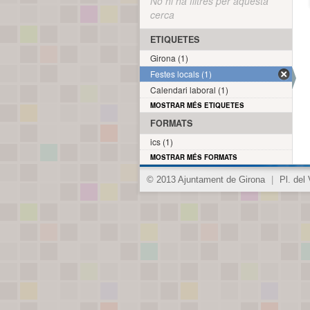
No hi ha filtres per aquesta
cerca
ETIQUETES
Girona (1)
Festes locals (1)
Calendari laboral (1)
MOSTRAR MÉS ETIQUETES
FORMATS
ics (1)
MOSTRAR MÉS FORMATS
© 2013 Ajuntament de Girona
|
Pl. del