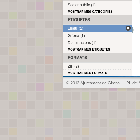
Sector públic (1)
MOSTRAR MÉS CATEGORIES
ETIQUETES
Límits (2)
Girona (1)
Delimitacions (1)
MOSTRAR MÉS ETIQUETES
FORMATS
ZIP (2)
MOSTRAR MÉS FORMATS
© 2013 Ajuntament de Girona
|
Pl. del