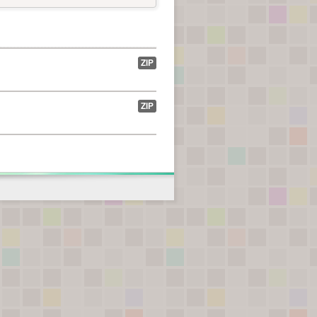
ZIP
ZIP