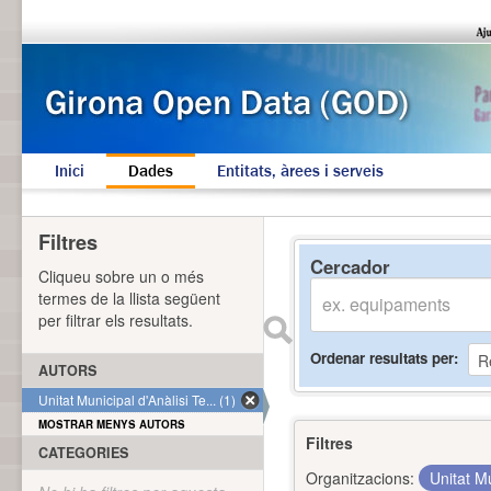
Inici
Dades
Entitats, àrees i serveis
Filtres
Cercador
Cliqueu sobre un o més
termes de la llista següent
per filtrar els resultats.
Ordenar resultats per
AUTORS
Unitat Municipal d'Anàlisi Te... (1)
MOSTRAR MENYS AUTORS
Filtres
CATEGORIES
Organitzacions:
Unitat Mu