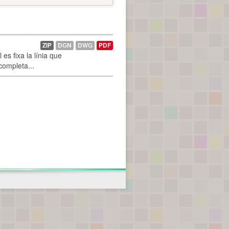
ZIP
DGN
DWG
PDF
es fixa la línia que
 completa...