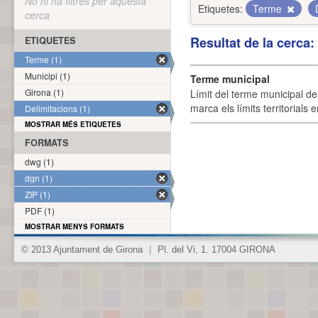
No hi ha filtres per aquesta
Etiquetes:
Terme
cerca
Resultat de la cerca
ETIQUETES
Terme (1)
Municipi (1)
Terme municipal
Girona (1)
Límit del terme municipal de 
marca els límits territorials
Delimitacions (1)
MOSTRAR MÉS ETIQUETES
FORMATS
dwg (1)
dgn (1)
ZIP (1)
PDF (1)
MOSTRAR MENYS FORMATS
© 2013 Ajuntament de Girona
|
Pl. del Vi, 1. 17004 GIRONA