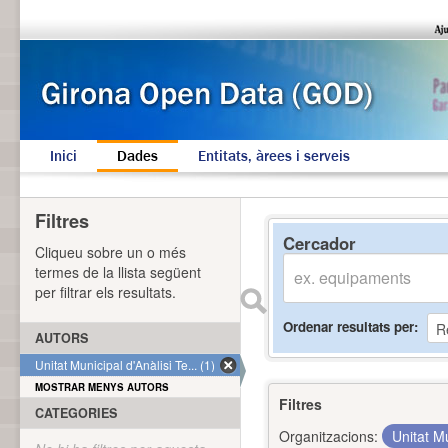
Inici
Dades
Entitats, àrees i serveis
Filtres
Cercador
Cliqueu sobre un o més
termes de la llista següent
per filtrar els resultats.
Ordenar resultats per
AUTORS
Unitat Municipal d'Anàlisi Te... (1)
MOSTRAR MENYS AUTORS
Filtres
CATEGORIES
Organitzacions:
Unitat Mu