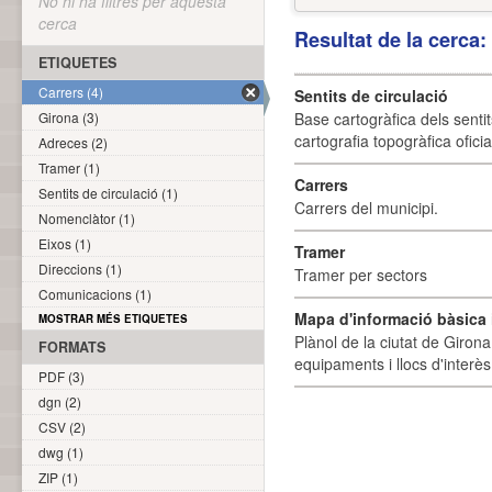
No hi ha filtres per aquesta
cerca
Resultat de la cerca
ETIQUETES
Carrers (4)
Sentits de circulació
Girona (3)
Base cartogràfica dels sentit
cartografia topogràfica ofici
Adreces (2)
Tramer (1)
Carrers
Sentits de circulació (1)
Carrers del municipi.
Nomenclàtor (1)
Eixos (1)
Tramer
Direccions (1)
Tramer per sectors
Comunicacions (1)
Mapa d'informació bàsica i
MOSTRAR MÉS ETIQUETES
Plànol de la ciutat de Girona
FORMATS
equipaments i llocs d'interès 
PDF (3)
dgn (2)
CSV (2)
dwg (1)
ZIP (1)