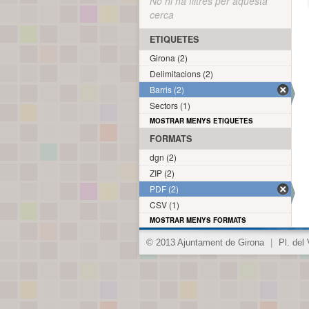
No hi ha filtres per aquesta
cerca
ETIQUETES
Girona (2)
Delimitacions (2)
Barris (2)
Sectors (1)
MOSTRAR MENYS ETIQUETES
FORMATS
dgn (2)
ZIP (2)
PDF (2)
CSV (1)
MOSTRAR MENYS FORMATS
© 2013 Ajuntament de Girona
|
Pl. del